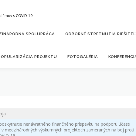
oblémov s COVID-19
ZINÁRODNÁ SPOLUPRÁCA
ODBORNÉ STRETNUTIA RIEŠITE
POPULARIZÁCIA PROJEKTU
FOTOGALÉRIA
KONFERENCI
oja
 poskytnutie nenávratného finančného príspevku na podporu účasti
ií v medzinárodných výskumných projektoch zameraných na boj proti
OVID-19