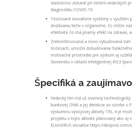
vlastníctvo získané pri riešení vedeckých 
diagnostiku COVID-19.
Testované inovatívne systémy s využitím pr
dodávaniu liečiv v organizme, čo môže násle
efektivite čo má priamy efekt na zdravie, 
Zrekonštruovaná a novo-vybudovaná VaV in
Košiciach, umožní dobudovanie funkčného 
motivačné prostredie pre výskum aj vzdel
Slovensku v oblasti inteligentnej RIS3 špec
Š
pecifiká a zaujímavo
Vedecký tím má už overený technologický p
bunkovej DNA a jej detekcie vo vzorke s 
výskumno-vývojovej aktivity TRL 4 je mož
projektu v tejto aktivite plánovaný ako aj
EUvsVIRUS iniciatíve https://devpost.com/s