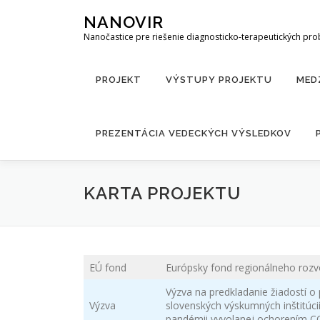
Prejsť
NANOVIR
na
Nanočastice pre riešenie diagnosticko-terapeutických pr
obsah
PROJEKT
VÝSTUPY PROJEKTU
MED
PREZENTÁCIA VEDECKÝCH VÝSLEDKOV
KARTA PROJEKTU
EÚ fond
Európsky fond regionálneho rozv
Výzva na predkladanie žiadostí o
Výzva
slovenských výskumných inštitúc
pandémii vyvolanej ochorením C