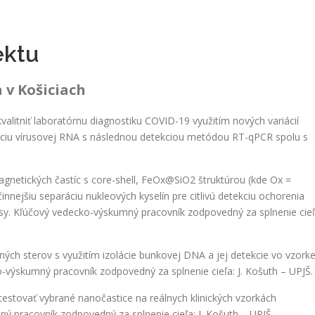
ektu
 v Košiciach
itniť laboratórnu diagnostiku COVID-19 využitím nových variácií
láciu vírusovej RNA s následnou detekciou metódou RT-qPCR spolu s
gnetických častíc s core-shell, FeOx@SiO2 štruktúrou (kde Ox =
innejšiu separáciu nukleových kyselín pre citlivú detekciu ochorenia
rusy. Kľúčový vedecko-výskumný pracovník zodpovedný za splnenie cieľ
ných sterov s využitím izolácie bunkovej DNA a jej detekcie vo vzork
výskumný pracovník zodpovedný za splnenie cieľa: J. Košuth – UPJŠ.
estovať vybrané nanočastice na reálnych klinických vzorkách
 pracovník zodpovedný za splnenie cieľa: J. Košuth – UPJŠ.