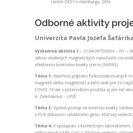
centre DESY v Hamburgu, SRN.
Odborné aktivity proj
Univerzita Pavla Jozefa Šafárika
Výskumná aktivita 1
– 313AUW700004 – H1 – Skval
silikou obalených magnetických nanočastíc na izo
efektívnou kontrolou kvality sterov (NVV95)
Téma 1:
Navrhnúť prípravu funkcionalizovaných ma
magnetit alebo maghemit) a tieto ladiť pre čo najúč
COVID-19 ale s potenciálom použitia aj pre iné ví
A. Zeleňáková – UPJŠ.
Téma 3:
Vyvinúť postup na kontrolu kvality odobra
s PCR dôkazom celulárneho génu. Kľúčový vedecko-
Téma 4:
V spolupráci s komerčným laboratóriom, t
infikovaných SARS-CoV-2. Kľúčový vedecko-výskumný