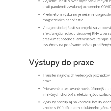
Zvýšenie účasti slovenských výskumných i
proti pandémii vyvolanej ochorením COVI
Predmetom výskumu je riešenie diagnosti
magnetických nanočastíc.
V diagnostickej časti sa projekt sa zaobe
efektívnejšiu izoláciu vírusovej RNA z bala
preskúmať potenciál antivírusovej terapie 
systémov na podávanie liečiv s predĺženým
Výstupy do praxe
Transfer najnovších vedeckých poznatkov 
praxe.
Pripravené a testované nové, účinnejšie a 
infekčných chorôb) s efektívnejšou izolác
Vyvinutý postup aj na kontrolu kvality odo
vzorke s PCR dôkazom celulárneho génu. 