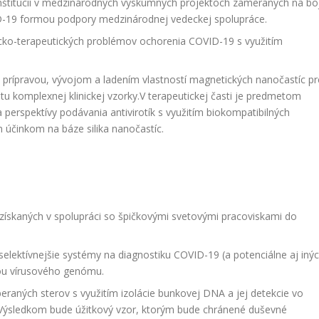
nštitúcií v medzinárodných výskumných projektoch zameraných na bo
D-19 formou podpory medzinárodnej vedeckej spolupráce.
cko-terapeutických problémov ochorenia COVID-19 s využitím
rá prípravou, vývojom a ladením vlastností magnetických nanočastíc pr
stu komplexnej klinickej vzorky.V terapeutickej časti je predmetom
a perspektívy podávania antivirotík s využitím biokompatibilných
 účinkom na báze silika nanočastíc.
získaných v spolupráci so špičkovými svetovými pracoviskami do
selektívnejšie systémy na diagnostiku COVID-19 (a potenciálne aj iný
iou vírusového genómu.
beraných sterov s využitím izolácie bunkovej DNA a jej detekcie vo
Výsledkom bude úžitkový vzor, ktorým bude chránené duševné