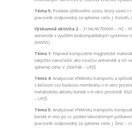
Téma 5:
Podanie úžitkového vzoru, ktorý súvisí s
pracovník zodpovedný za splnenie cieľa: J. Košuth,
Výskumná aktivita 2
– 313AUW700006 – H2 – Pres
antivirotík s využitím biokompatibilných systémov
(NVV95)
Téma 1:
Pripraviť kompozitné magnetické materiál
takýchto nanočastíc ako nosičov antivirotík a ich
splnenie cieľa: V. Zeleňák – UPJŠ.
Téma 4:
Analyzovať efektivitu transportu a spôs
s liečivom cez bunkovú membránu v in vitro prostre
metabolickú aktivitu buniek v in vitro prostredí. K
– UPJŠ.
Téma 5:
Analyzovať efektivitu transportu kompozi
buniek in vivo po i.v. podaní laboratórnym potkan
pracovník zodpovedný za splnenie cieľa: J. Ševc – U