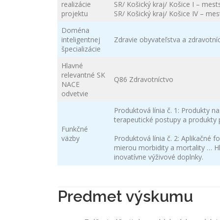
realizácie
SR/ Košický kraj/ Košice I – mest
projektu
SR/ Košický kraj/ Košice IV – mes
Doména
inteligentnej
Zdravie obyvateľstva a zdravotní
špecializácie
Hlavné
relevantné SK
Q86 Zdravotníctvo
NACE
odvetvie
Produktová línia č. 1: Produkty n
terapeutické postupy a produkty 
Funkčné
väzby
Produktová línia č. 2: Aplikačné f
mierou morbidity a mortality … Hl
inovatívne výživové doplnky.
Predmet výskumu