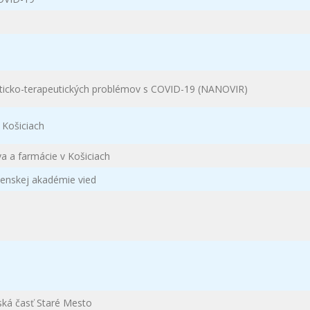
sticko-terapeutických problémov s COVID-19 (NANOVIR)
v Košiciach
va a farmácie v Košiciach
venskej akadémie vied
tská časť Staré Mesto