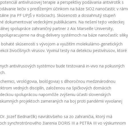
enciál antivírusovej terapie a perspektívy podávania antivirotík s
odávanie liečiv s predĺženým účinkom na báze SiO2 nanočastíc v rám
tálne (na PF UPJŠ v Košiciach). Skúsenosti a dosiahnutý stupeň
né dokumentovať vedeckými publikáciami. Na riešení tejto vedeckej
álnej spolupráce zahraničný partner z Aix Marseille University,
spolupracujeme na drug-delivery systémoch na báze nanočastíc siliky
á bohaté skúsenosti s vývojom a využitím molekulárno-genetických
kcii živočíšnych vírusov. Vyvinul testy na detekciu pestivírusov, ktoré
lnych antivírusových systémov bude testovaná in-vivo na pokusných
ch.
ici, chemici, virológovia, biológovia) s dlhoročnou medzinárodnou
ktrom vedných disciplín, založenou na špičkových domácich
deckou spoluprácou napomôže zvýšeniu účasti slovenských
ýskumných projektoch zameraných na boj proti pandémii vyvolanej
r. Jozef Bednarčík) navrátivšieho sa zo zahraničia, ktorý má
och synchrotrónového žiarenia DORIS III a PETRA III vo výskumnom