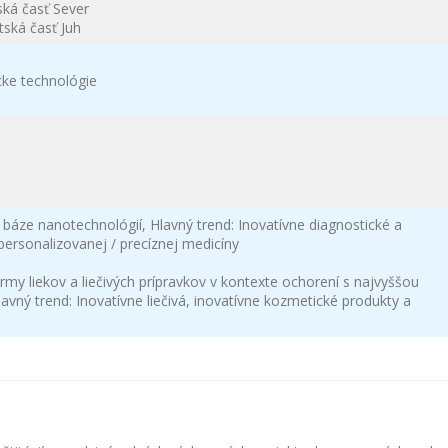
ská časť Sever
tská časť Juh
cke technológie
a báze nanotechnológií, Hlavný trend: Inovatívne diagnostické a
personalizovanej / precíznej medicíny
ormy liekov a liečivých prípravkov v kontexte ochorení s najvyššou
avný trend: Inovatívne liečivá, inovatívne kozmetické produkty a