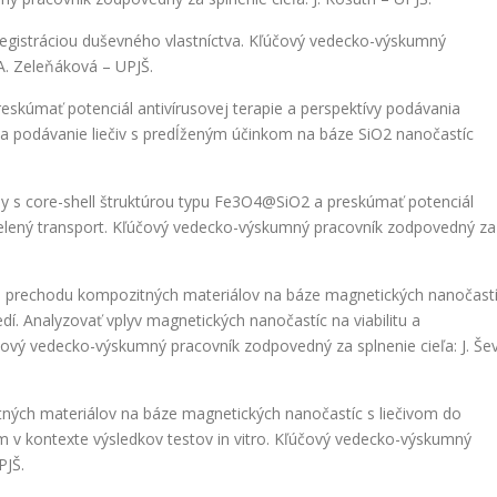
 registráciou duševného vlastníctva. Kľúčový vedecko-výskumný
 A. Zeleňáková – UPJŠ.
kúmať potenciál antivírusovej terapie a perspektívy podávania
 na podávanie liečiv s predĺženým účinkom na báze SiO2 nanočastíc
y s core-shell štruktúrou typu Fe3O4@SiO2 a preskúmať potenciál
 cielený transport. Kľúčový vedecko-výskumný pracovník zodpovedný za
ob prechodu kompozitných materiálov na báze magnetických nanočast
dí. Analyzovať vplyv magnetických nanočastíc na viabilitu a
ľúčový vedecko-výskumný pracovník zodpovedný za splnenie cieľa: J. Še
tných materiálov na báze magnetických nanočastíc s liečivom do
om v kontexte výsledkov testov in vitro. Kľúčový vedecko-výskumný
PJŠ.