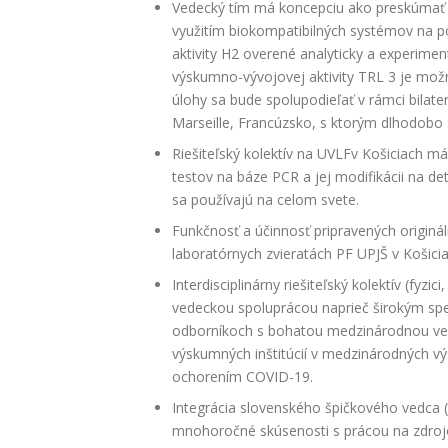
Vedecký tím má koncepciu ako preskúmať pot
využitím biokompatibilných systémov na p
aktivity H2 overené analyticky a experimen
výskumno-vývojovej aktivity TRL 3 je mož
úlohy sa bude spolupodieľať v rámci bilater
Marseille, Francúzsko, s ktorým dlhodobo 
Riešiteľský kolektív na UVLFv Košiciach m
testov na báze PCR a jej modifikácii na dete
sa používajú na celom svete.
Funkčnosť a účinnosť pripravených originá
laboratórnych zvieratách PF UPJŠ v Košicia
Interdisciplinárny riešiteľský kolektív (fyz
vedeckou spoluprácou naprieč širokým spe
odborníkoch s bohatou medzinárodnou ve
výskumných inštitúcií v medzinárodných v
ochorením COVID-19.
Integrácia slovenského špičkového vedca (D
mnohoročné skúsenosti s prácou na zdroj