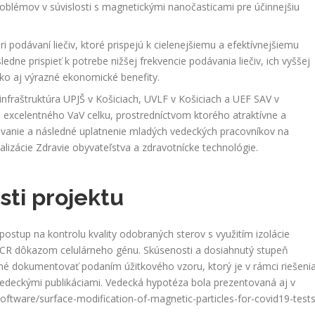
problémov v súvislosti s magnetickými nanočasticami pre účinnejšiu
i podávaní liečiv, ktoré prispejú k cielenejšiemu a efektívnejšiemu
dne prispieť k potrebe nižšej frekvencie podávania liečiv, ich vyššej
ako aj výrazné ekonomické benefity.
fraštruktúra UPJŠ v Košiciach, UVLF v Košiciach a UEF SAV v
excelentného VaV celku, prostredníctvom ktorého atraktívne a
ávanie a následné uplatnenie mladých vedeckých pracovníkov na
ializácie Zdravie obyvateľstva a zdravotnícke technológie.
sti projektu
ostup na kontrolu kvality odobraných sterov s využitím izolácie
PCR dôkazom celulárneho génu. Skúsenosti a dosiahnutý stupeň
né dokumentovať podaním úžitkového vzoru, ktorý je v rámci riešeni
 vedeckými publikáciami. Vedecká hypotéza bola prezentovaná aj v
oftware/surface-modification-of-magnetic-particles-for-covid19-tests