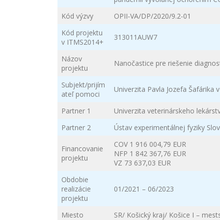
Kód výzvy
OPII-VA/DP/2020/9.2-01
Kód projektu
313011AUW7
v ITMS2014+
Názov
Nanočastice pre riešenie diagno
projektu
Subjekt/prijím
Univerzita Pavla Jozefa Šafárika 
ateľ pomoci
Partner 1
Univerzita veterinárskeho lekárst
Partner 2
Ústav experimentálnej fyziky Slo
COV 1 916 004,79 EUR
Financovanie
NFP 1 842 367,76 EUR
projektu
VZ 73 637,03 EUR
Obdobie
realizácie
01/2021 – 06/2023
projektu
Miesto
SR/ Košický kraj/ Košice I – mes